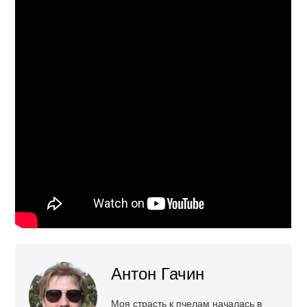
Антон Гачин
Моя страсть к пчелам началась в