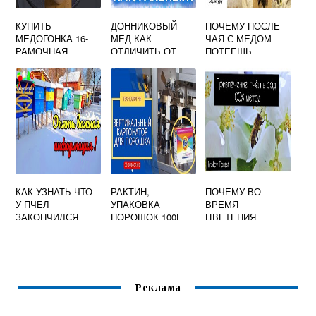
КУПИТЬ
ДОННИКОВЫЙ
ПОЧЕМУ ПОСЛЕ
МЕДОГОНКА 16-
МЕД КАК
ЧАЯ С МЕДОМ
РАМОЧНАЯ
ОТЛИЧИТЬ ОТ
ПОТЕЕШЬ
(34Х46)
ПОДДЕЛКИ
САМОПОВОРОТН
АЯ ПОЛНОСТЬЮ
АВТОМАТИЧЕСКА
Я
ПРОГРАММИРУЕМ
АЯ
КАК УЗНАТЬ ЧТО
РАКТИН,
ПОЧЕМУ ВО
У ПЧЕЛ
УПАКОВКА
ВРЕМЯ
ЗАКОНЧИЛСЯ
ПОРОШОК 100Г
ЦВЕТЕНИЯ
КОРМ ЗИМОЙ
ПЛОДОВЫХ
ДЕРЕВЬЕВ В
САДУ СТАВЯТ
УЛЬИ С ПЧЕЛАМИ
Реклама