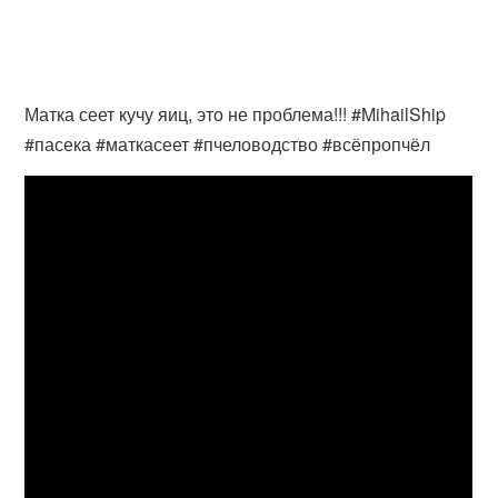
Матка сеет кучу яиц, это не проблема!!! #MihailShip
#пасека #маткасеет #пчеловодство #всёпропчёл