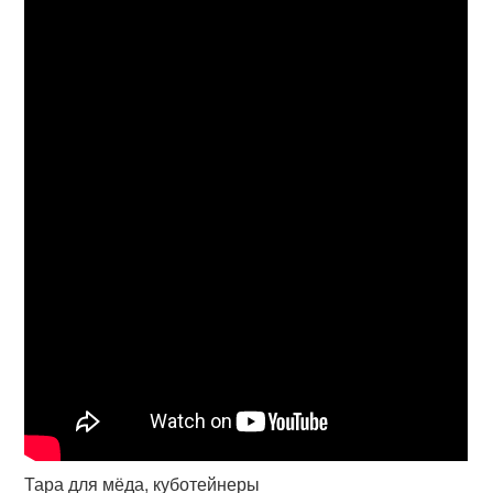
Тара для мёда, куботейнеры