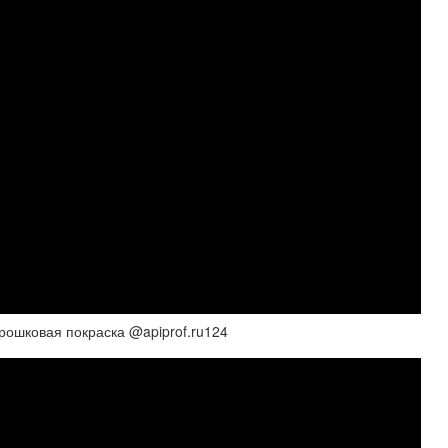
рошковая покраска @apiprof.ru124