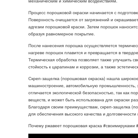
механическим и химическим воздействиям.
Процесс порошковой окраски начинается с подготовк
Поверхность очищается от загрязнений и окрашивае
адгезии порошковой краски. Затем порошок наноситс
образуя равномерное покрытие.
После нанесения порошка осуществляется термическ
нагреве порошок плавится и превращается в твердое
Термическая обработка позволяет также улучшить св
стойкость к царапинам и коррозии, а также эстетиче
Скреп-защелка (порошковая окраска) нашла широко
машиностроение, автомобильную промышленность, эл
отличается экологической безопасностью, так как по
веществ, и может быть использована для окраски ра
Благодаря своим преимуществам, скреп-защелка (по
для обеспечения высокого качества и долговечности 
Почему ржавеет порошковая краска #своимируками 