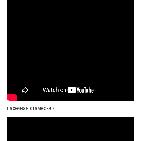
пасечная стамеска \