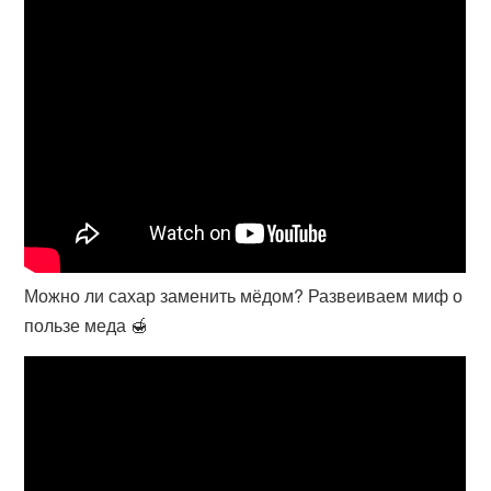
Можно ли сахар заменить мёдом? Развеиваем миф о
пользе меда 🍯