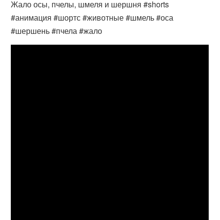
Жало осы, пчелы, шмеля и шершня #shorts
#анимация #шортс #животные #шмель #оса
#шершень #пчела #жало