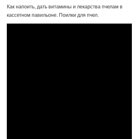
Как напоить, дать витамины и лекарства пчелам в
кассетном павильоне. Поилки для пчел.