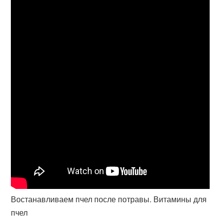
Востанавливаем пчел после потравы. Витамины для
пчел