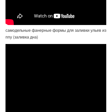
самодельные фанерные формы для заливки ульев из
ппу (заливка дна)