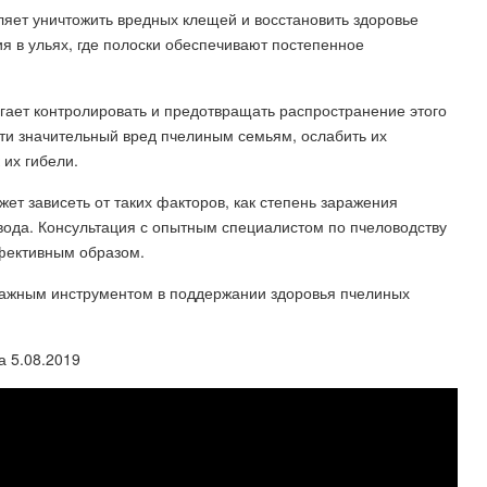
ляет уничтожить вредных клещей и восстановить здоровье
 в ульях, где полоски обеспечивают постепенное
гает контролировать и предотвращать распространение этого
ти значительный вред пчелиным семьям, ослабить их
 их гибели.
ет зависеть от таких факторов, как степень заражения
вода. Консультация с опытным специалистом по пчеловодству
фективным образом.
 важным инструментом в поддержании здоровья пчелиных
а 5.08.2019