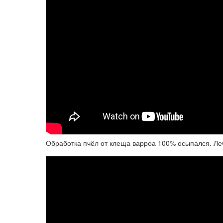
Обработка пчёл от клеща варроа 100% осыпался. Ле