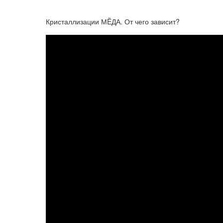
Кристаллизации МËДА. От чего зависит?