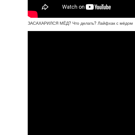
ЗАСАХАРИЛСЯ МЁД? Что делать? Лайфхак с мёдом