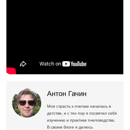
Антон Гачин
Моя страсть к пчелам началась в
детстве, и с тех пор я посвятил себя
изучению и практике пчеловодства.
В своем блоге я делюсь