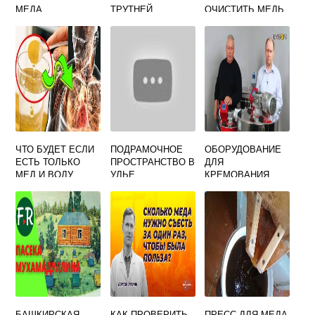
МЕДА
ТРУТНЕЙ
ОЧИСТИТЬ МЕДЬ
КОФЕ КЕТЧУП
ИЛИ БУЛЬОН
ЧТО БУДЕТ ЕСЛИ
ПОДРАМОЧНОЕ
ОБОРУДОВАНИЕ
ЕСТЬ ТОЛЬКО
ПРОСТРАНСТВО В
ДЛЯ
МЕД И ВОДУ
УЛЬЕ
КРЕМОВАНИЯ
МЕДА 50 Л (400V)
БАШКИРСКАЯ
КАК ПРОВЕРИТЬ
ПРЕСС ДЛЯ МЕДА