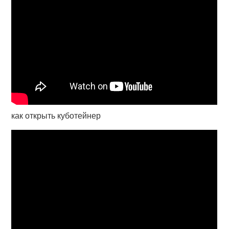
как открыть куботейнер