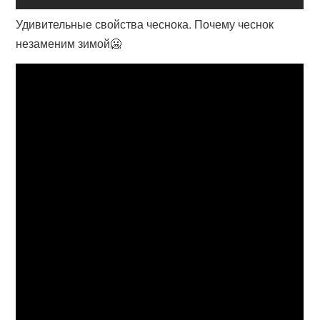
Удивительные свойства чеснока. Почему чеснок
незаменим зимой🥶