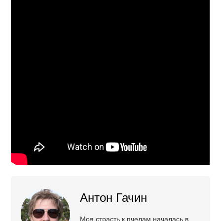
Антон Гачин
Моя страсть к пчелам началась в