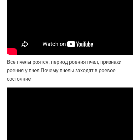
Все пчелы роятся, период роения пчел, признаки
роения у пчел.Почему пчелы заходят в роевое
состояние