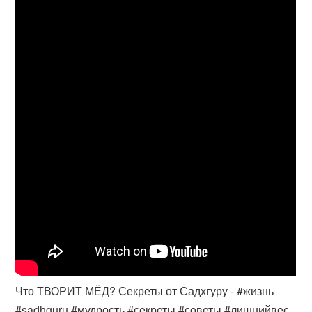
Что ТВОРИТ МЁД? Секреты от Садхгуру - #жизнь
#sadhguru #мудрость #секреты #советы #лишнийвес