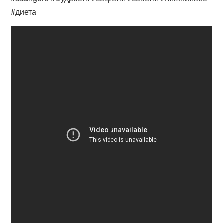
#диета