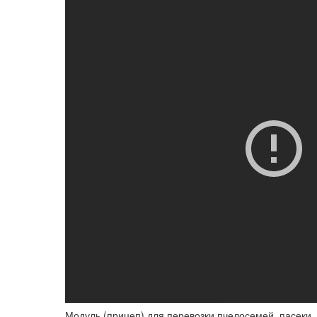
Модуль (прицеп) для перевозки пчелосемей, пасеки