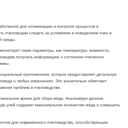
аботанное для оптимизации и контроля процессов в
ть пчеловодам следить за условиями и поведением пчел в
й среды.
ониторят такие параметры, как температура, влажность,
человодам получать информацию о состоянии пчелиного
лемы.
 специальным приложением, которое предоставляет детальную
овода о любых изменениях. Это значительно облегчает
овения проблем в пчеловодстве.
тимальное время для сбора мёда. Анализируя данные,
гда улей содержит максимальное количество мёда и совершить
ентом для современного пчеловодства, способствующим