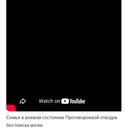
Семья в роевом состоянии Противороевой отводок
без поиска матки