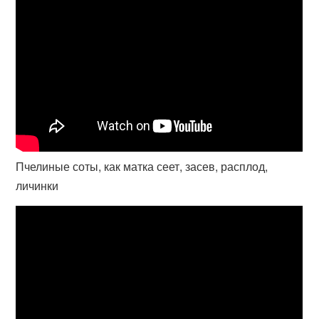
Пчелиные соты, как матка сеет, засев, расплод,
личинки