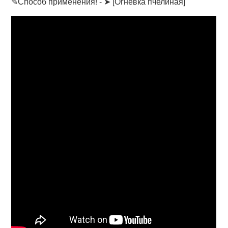
✎Способ применения! - ➤ [Огневка пчелиная]