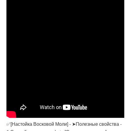
✅[Настойка Восковой Моли] - ➤Полезные свойства -