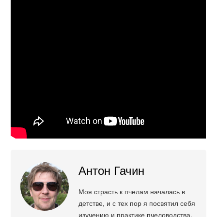
Антон Гачин
Моя страсть к пчелам началась в
детстве, и с тех пор я посвятил себя
изучению и практике пчеловодства.