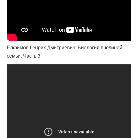
Елфимов Генрих Дмитриевич: Биология пчелиной
семьи. Часть 3