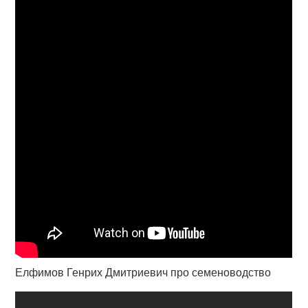
Елфимов Генрих Дмитриевич про семеноводство