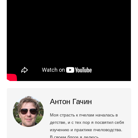
Антон Гачин
Моя страсть к пчелам началась в
детстве, и с тех пор я посвятил себя
изучению и практике пчеловодства.
В своем блоге я делюсь