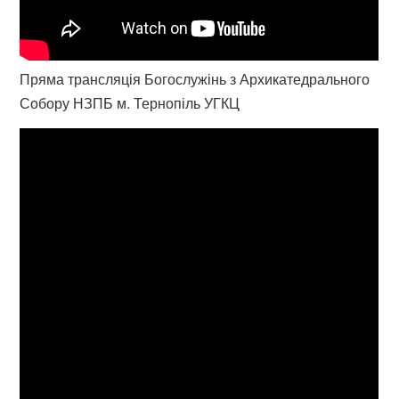
Пряма трансляція Богослужінь з Архикатедрального
Собору НЗПБ м. Тернопіль УГКЦ