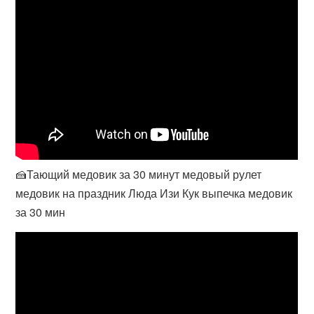
🍰Тающий медовик за 30 минут медовый рулет
медовик на праздник Люда Изи Кук выпечка медовик
за 30 мин