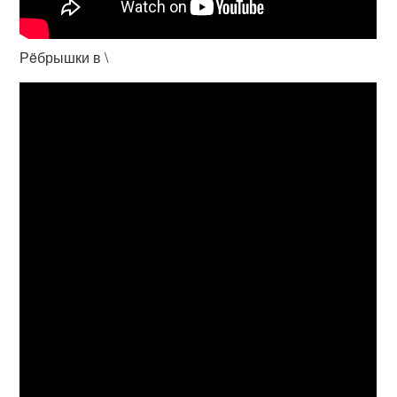
Рëбрышки в \