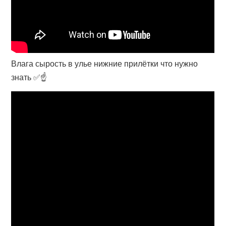
Влага сырость в улье нижние прилётки что нужно
знать ✅☝️