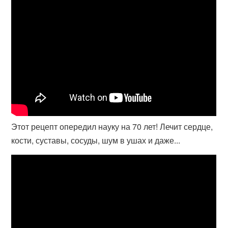
Этот рецепт опередил науку на 70 лет! Лечит сердце,
кости, суставы, сосуды, шум в ушах и даже...