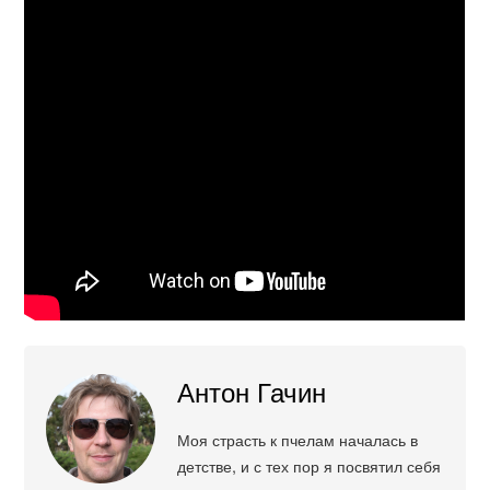
Антон Гачин
Моя страсть к пчелам началась в
детстве, и с тех пор я посвятил себя