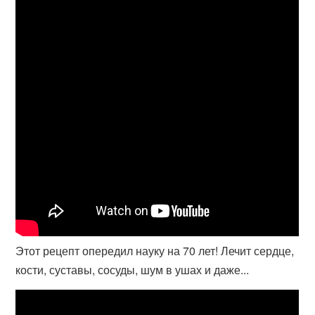
Этот рецепт опередил науку на 70 лет! Лечит сердце,
кости, суставы, сосуды, шум в ушах и даже...