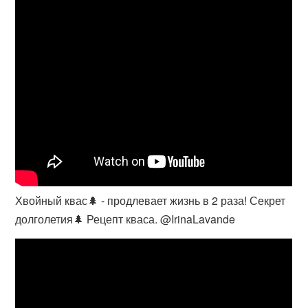
Хвойный квас🌲 - продлевает жизнь в 2 раза! Секрет
долголетия🌲 Рецепт кваса. @IrinaLavande