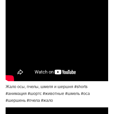
Жало осы, пчелы, шмеля и шершня #shorts
#анимация #шортс #животные #шмель #оса
#шершень #пчела #жало