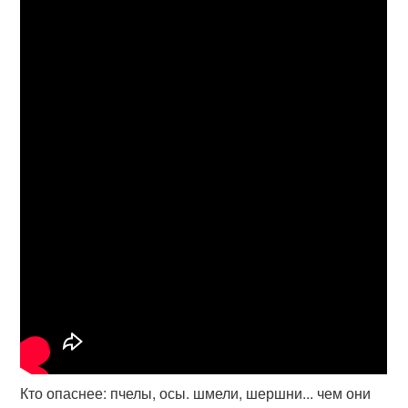
Кто опаснее: пчелы, осы. шмели, шершни... чем они