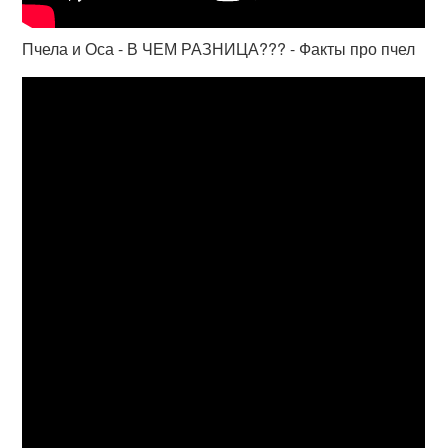
Пчела и Оса - В ЧЕМ РАЗНИЦА??? - Факты про пчел