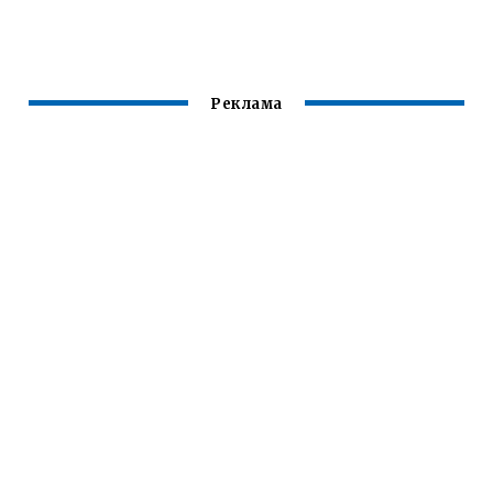
КОРОВКА ОСА
ПЧЕЛА СТРЕКОЗА
Реклама