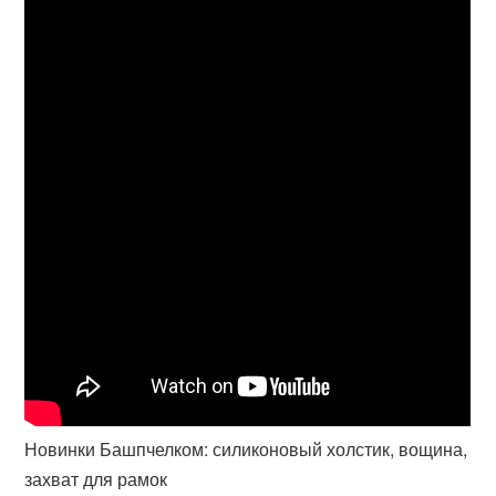
Новинки Башпчелком: силиконовый холстик, вощина,
захват для рамок