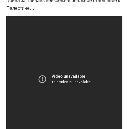
Война за Тайвань неизбежна/ реальное отношение к
Палестине…