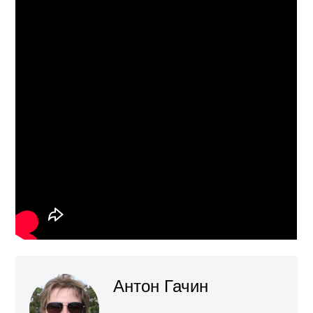
Антон Гачин