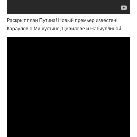
Раскрыт план Путина! Новый премьер известен!
Караулов о Мишустине, Цивилеве и Набиуллиной