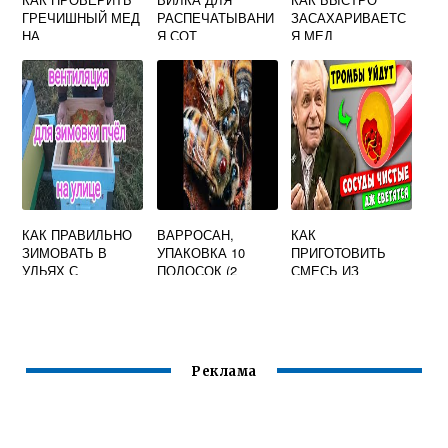
ГРЕЧИШНЫЙ МЕД
РАСПЕЧАТЫВАНИ
ЗАСАХАРИВАЕТС
НА
Я СОТ
Я МЕД
НАТУРАЛЬНОСТЬ
(НЕРЖАВЕЮЩАЯ
НАТУРАЛЬНЫЙ
В ДОМАШНИХ
СТАЛЬ, ИГЛА
ПОСЛЕ СБОРА
УСЛОВИЯХ
ГНУТАЯ,
УРОЖАЯ В
ВИДЕО
ДЕРЕВЯННАЯ
АВГУСТЕ
РУЧКА)
КАК ПРАВИЛЬНО
ВАРРОСАН,
КАК
ЗИМОВАТЬ В
УПАКОВКА 10
ПРИГОТОВИТЬ
УЛЬЯХ С
ПОЛОСОК (2
СМЕСЬ ИЗ
СЕТЧАТЫМ ДНОМ
ПОЛОСКИ НА
КУРАГИ
УЛЕЙ)
ЧЕРНОСЛИВА
ИЗЮМА ОРЕХОВ
И МЕДА
Реклама