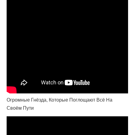
Огромные Гнёзда, Которые Поглощают Всё На
Своём Пути