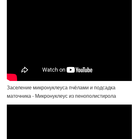
Заселение микронуклеуса пчёлами и подсадка
маточника - Микронуклеус из пенополистирола