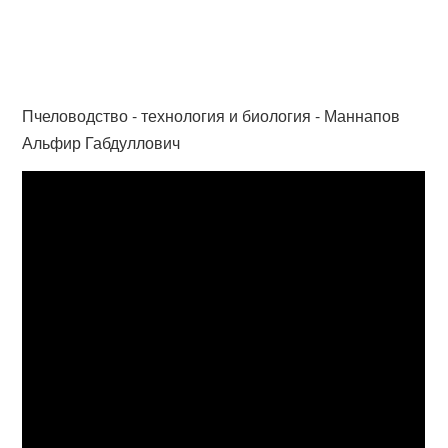
Пчеловодство - технология и биология - Маннапов
Альфир Габдуллович