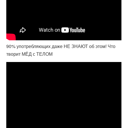
90% употребляющих даже НЕ ЗНАЮТ об этом! Что
творит МЁД с ТЕЛОМ