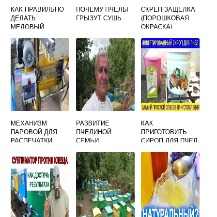
КАК ПРАВИЛЬНО
ПОЧЕМУ ПЧЕЛЫ
СКРЕП-ЗАЩЕЛКА
ДЕЛАТЬ
ГРЫЗУТ СУШЬ
(ПОРОШКОВАЯ
МЕДОВЫЙ
ОКРАСКА)
МАССАЖ НА
СПИНЕ
МЕХАНИЗМ
РАЗВИТИЕ
КАК
ПАРОВОЙ ДЛЯ
ПЧЕЛИНОЙ
ПРИГОТОВИТЬ
РАСПЕЧАТКИ
СЕМЬИ
СИРОП ДЛЯ ПЧЕЛ
СОТОВЫХ РАМОК
С ЛИМОННОЙ
КИСЛОТОЙ