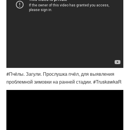
#Пчёлы. Загули. Прослушка пчёл, для выявления
проблемной зимовки на ранней стадии. #TruskawkaR