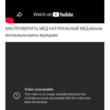
КАК ПРОВЕРИТЬ МЁД НАТУРАЛЬНЫЙ МЁД #shorts
#полезныесоветы #длядома