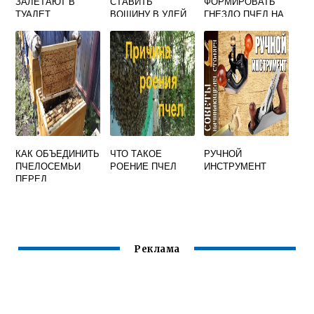
ЗАЛЕТАЮТ В
СТАВИТЬ
ФОРМИРОВАТЬ
ТУАЛЕТ
ВОЩИНУ В УЛЕЙ
ГНЕЗДО ПЧЕЛ НА
ВО ВРЕМЯ
ЗИМУ В СРЕДНЕЙ
ВЗЯТКА
ПОЛОСЕ
КАК ОБЪЕДИНИТЬ
ЧТО ТАКОЕ
РУЧНОЙ
ПЧЕЛОСЕМЬИ
РОЕНИЕ ПЧЕЛ
ИНСТРУМЕНТ
ПЕРЕД
МЕДОСБОРОМ
Реклама