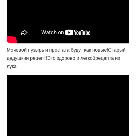
Мочевой пузырь и простата будут как новые!Старый
дедушкин рецепт!Это здорово и легко3рецепта из
лука