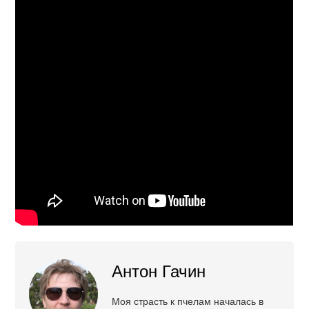
Антон Гачин
Моя страсть к пчелам началась в