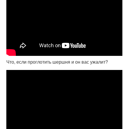
Что, если проглотить шершня и он вас ужалит?