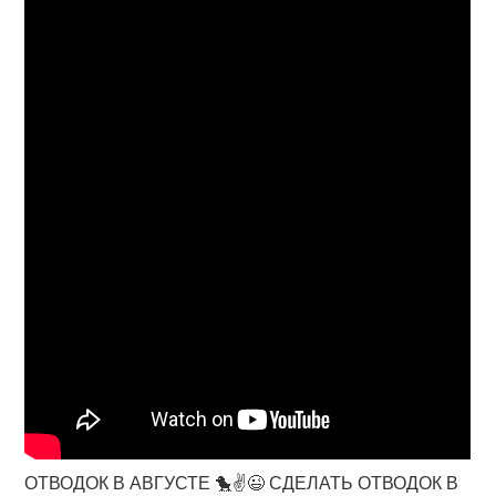
ОТВОДОК В АВГУСТЕ 🐤✌😉 СДЕЛАТЬ ОТВОДОК В