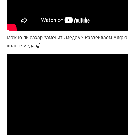
Можно ли сахар заменить мёдом? Развеиваем миф о
пользе меда 🍯