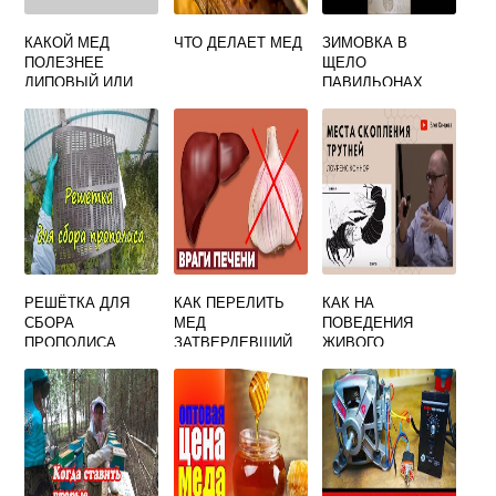
КАКОЙ МЕД
ЧТО ДЕЛАЕТ МЕД
ЗИМОВКА В
ПОЛЕЗНЕЕ
ЩЕЛО
ЛИПОВЫЙ ИЛИ
ПАВИЛЬОНАХ
ЦВЕТОЧНЫЙ
БЕРЕНДЕЙ ПЧЕЛ
РЕШЁТКА ДЛЯ
КАК ПЕРЕЛИТЬ
КАК НА
СБОРА
МЕД
ПОВЕДЕНИЯ
ПРОПОЛИСА
ЗАТВЕРДЕВШИЙ
ЖИВОГО
(ПОЛИСТИРОЛ)
ИЗ БАНКИ В
СУЩЕСТВА
ДРУГУЮ БАНКУ
ВЛИЯЮТ
ИНСТИНКТЫ
ПЧЕЛЫ