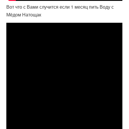
Вот что с Вами случится если 1 месяц пить Воду с
Мёдом Натощак