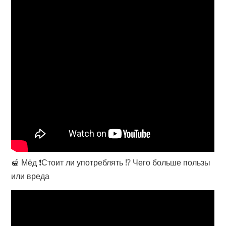
🍯 Мёд ❗️Стоит ли употреблять ⁉️ Чего больше пользы
или вреда