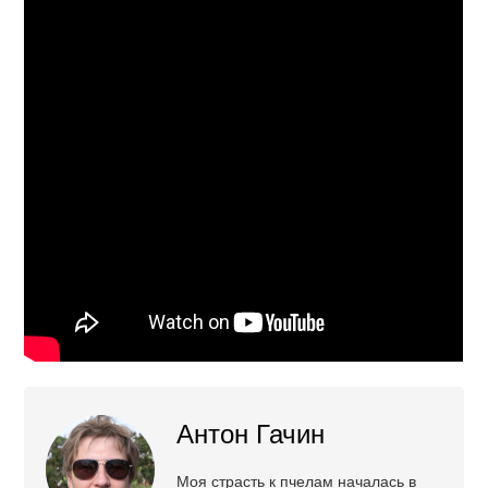
Антон Гачин
Моя страсть к пчелам началась в