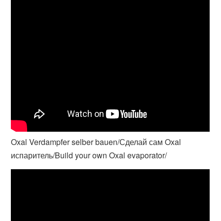
Oxal Verdampfer selber bauen/Сделай сам Oxal
испаритель/Build your own Oxal evaporator/