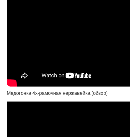
Медогонка 4х-рамочная нержавейка.(обзор)