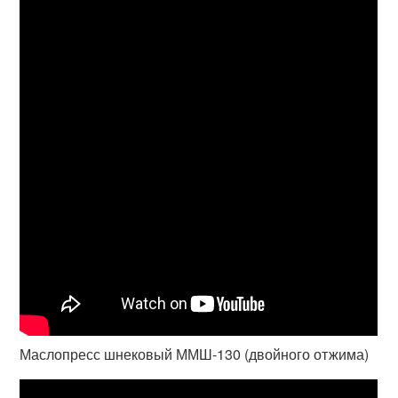
Маслопресс шнековый ММШ-130 (двойного отжима)