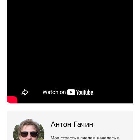
Антон Гачин
Моя страсть к пчелам началась в