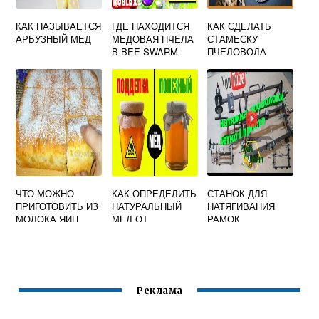
КАК НАЗЫВАЕТСЯ
ГДЕ НАХОДИТСЯ
КАК СДЕЛАТЬ
АРБУЗНЫЙ МЕД
МЕДОВАЯ ПЧЕЛА
СТАМЕСКУ
В BEE SWARM
ПЧЕЛОВОДА
SIMULATOR
СВОИМИ РУКАМИ
ЧТО МОЖНО
КАК ОПРЕДЕЛИТЬ
СТАНОК ДЛЯ
ПРИГОТОВИТЬ ИЗ
НАТУРАЛЬНЫЙ
НАТЯГИВАНИЯ
МОЛОКА ЯИЦ
МЕД ОТ
РАМОК
МУКИ И МЕДА
ПОДДЕЛКИ В
ДОМАШНИХ
УСЛОВИЯХ
ВИДЕО
Реклама