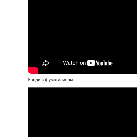
Канди с фумагилином