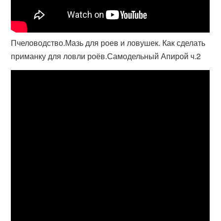
Пчеловодство.Мазь для роев и ловушек. Как сделать
приманку для ловли роёв.Самодельный Апирой ч.2