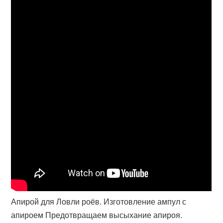
Апирой для Ловли роёв. Изготовление ампул с
апироем Предотвращаем высыхание апироя.