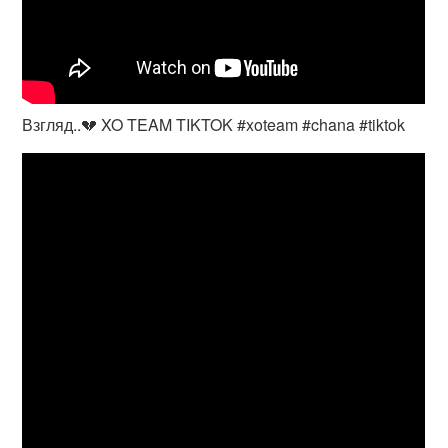
Взгляд..💔 XO TEAM TIKTOK #xoteam #chana #tiktok