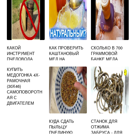
КАКОЙ
КАК ПРОВЕРИТЬ
СКОЛЬКО В 700
ИНСТРУМЕНТ
КАШТАНОВЫЙ
ГРАММОВОЙ
ПЧЕЛОВОДА
МЕД НА
БАНКЕ МЕДА
ПОМОГАЕТ
НАТУРАЛЬНОСТЬ
КУПИТЬ
УСПОКОИТЬ И
В ДОМАШНИХ
МЕДОГОНКА 4Х-
УСМИРИТЬ ПЧЕЛ
УСЛОВИЯХ
РАМОЧНАЯ
(30Х46)
САМОПОВОРОТН
АЯ С
ДВИГАТЕЛЕМ
КУДА СДАТЬ
СТАНОК ДЛЯ
ПЫЛЬЦУ
ОТЖИМА
ПЧЕЛИНУЮ
ЗАБРУСА - ДЛЯ
100 КГ