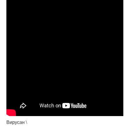
Вирусан \