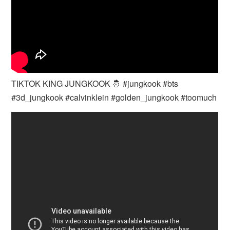
TIKTOK KING JUNGKOOK 🤴 #jungkook #bts
#3d_jungkook #calvinklein #golden_jungkook #toomuch