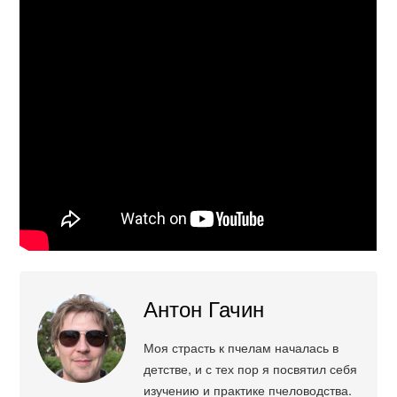
Антон Гачин
Моя страсть к пчелам началась в
детстве, и с тех пор я посвятил себя
изучению и практике пчеловодства.