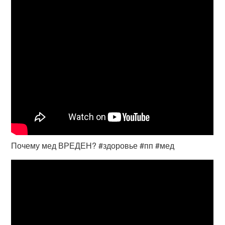
Почему мед ВРЕДЕН? #здоровье #пп #мед