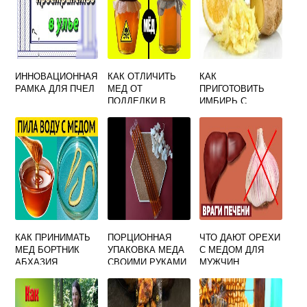
ИННОВАЦИОННАЯ
КАК ОТЛИЧИТЬ
КАК
РАМКА ДЛЯ ПЧЕЛ
МЕД ОТ
ПРИГОТОВИТЬ
ПОДДЕЛКИ В
ИМБИРЬ С
ДОМАШНИХ
МЕДОМ И
УСЛОВИЯХ
ЛИМОНОМ
НАТУРАЛЬНЫЙ
КАК ПРИНИМАТЬ
ПОРЦИОННАЯ
ЧТО ДАЮТ ОРЕХИ
МЕД БОРТНИК
УПАКОВКА МЕДА
С МЕДОМ ДЛЯ
АБХАЗИЯ
СВОИМИ РУКАМИ
МУЖЧИН
ПОШАГОВАЯ